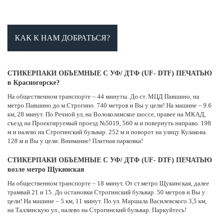
КАК К НАМ ДОБРАТЬСЯ?
СТИКЕРПАКИ ОБЪЕМНЫЕ С УФ/ ДТФ (UF- DTF) ПЕЧАТЬЮ
в Красногорске?
На общественном транспорте – 44 минуты. До ст. МЦД Павшино, на
метро Павшино до м.Строгино. 740 метров и Вы у цели! На машине – 9.6
км, 28 минут. По Речной ул, на Волоколамское шоссе, правее на МКАД,
съезд на Проектируемый проезд №5019, 560 м и повернуть направо. 198
м и налево на Строгинский бульвар. 252 м и поворот на улицу Кулакова.
128 м и Вы у цели. Внимание! Платная парковка!
СТИКЕРПАКИ ОБЪЕМНЫЕ С УФ/ ДТФ (UF- DTF) ПЕЧАТЬЮ
возле метро Щукинская
На общественном транспорте – 18 минут. От ст.метро Щукинская, далее
трамвай 21 и 15. До остановки Строгинский бульвар. 50 метров и Вы у
цели! На машине – 5 км, 11 минут. По ул. Маршала Василевского 3,5 км,
на Таллинскую ул., налево на Строгинский бульвар. Паркуйтесь!