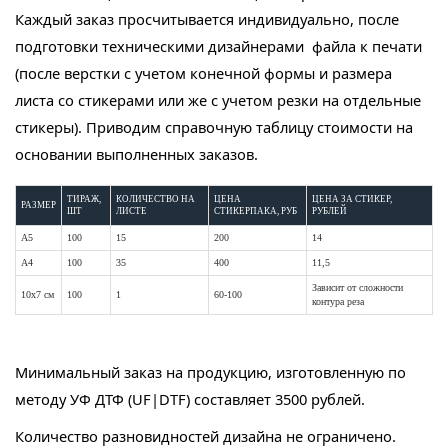
Каждый заказ просчитывается индивидуально, после
подготовки техническими дизайнерами файла к печати
(после верстки с учетом конечной формы и размера
листа со стикерами или же с учетом резки на отдельные
стикеры). Приводим справочную таблицу стоимости на
основании выполненных заказов.
ТИРАЖ,
КОЛИЧЕСТВО НА
ЦЕНА
ЦЕНА ЗА СТИКЕР,
РАЗМЕР
ШТ
ЛИСТЕ
СТИКЕРПАКА, РУБ
РУБЛЕЙ
А5
100
15
200
14
А4
100
35
400
11,5
Зависит от сложности
10х7 см
100
1
60-100
контура реза
Минимальный заказ на продукцию, изготовленную по
методу УФ ДТФ (UF|DTF) составляет 3500 рублей.
Количество разновидностей дизайна не ограничено.