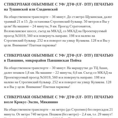
СТИКЕРПАКИ ОБЪЕМНЫЕ С УФ/ ДТФ (UF- DTF) ПЕЧАТЬЮ
на Тушинской или Сходненской
На общественном транспорте – 36 минут. До ст.метро Щукинская, далее
трамвай 21 и 15. До остановки Строгинский бульвар. 50 метров и Вы у
цели! На машине – 24 минуты, 9 км. Проезд Стратонавтов,
Волоколамское шоссе, съезд на МКАД, со МКАД на Проектируемый
проезд №5019, 560 м и повернуть направо. 198 м и налево на
Строгинский бульвар. 252 м и поворот на улицу Кулакова. 128 м и Вы у
цели. Внимание! Платная парковка!
СТИКЕРПАКИ ОБЪЕМНЫЕ С УФ/ ДТФ (UF- DTF) ПЕЧАТЬЮ
в Павшино, микрорайон Павшинская Пойма
На общественном транспорте – 30 минут. На маршрутке до ТЦ Ашан,
далее пешком 1,8 км. На машине – 22 минуты, 6,6 км. Съезд со МКАД на
Проектируемый проезд №5019, 560 м и повернуть направо. 198 м и
налево на Строгинский бульвар. 252 м и поворот на улицу Кулакова. 128
м и Вы у цели. Внимание! Платная парковка!
СТИКЕРПАКИ ОБЪЕМНЫЕ С УФ/ ДТФ (UF- DTF) ПЕЧАТЬЮ
возле Крокус-Экспо, Мякинино
На общественном транспорте – на метро (до Строгино) без пересадок 21
минута. От метро 740 метров. Пешком (без метро) – 2,4 км, т.е. 29 минут!