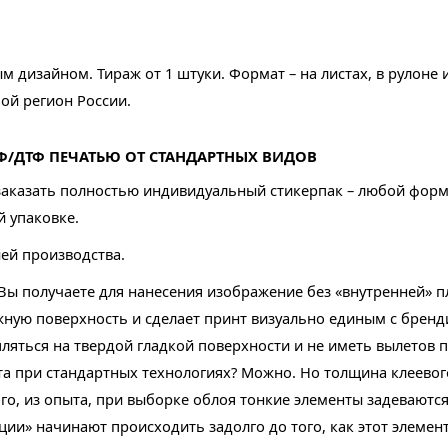
дизайном. Тираж от 1 штуки. Формат – на листах, в рулоне 
бой регион России.
Ф/ДТФ ПЕЧАТЬЮ ОТ СТАНДАРТНЫХ ВИДОВ
 заказать полностью индивидуальный стикерпак – любой форм
й упаковке.
ией производства.
Вы получаете для нанесения изображение без «внутренней» пл
ную поверхность и сделает принт визуально единым с брен
пляться на твердой гладкой поверхности и не иметь вылетов
а при стандартных технологиях? Можно. Но толщина клеевого
о, из опыта, при выборке облоя тонкие элементы задеваются
ции» начинают происходить задолго до того, как этот элемен