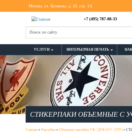
Москва, ул. Кулакова, д. 20, стр. 1А
+7 (495) 787-88-33
УСЛУГИ
ИНТЕРЬЕРНАЯ ПЕЧАТЬ
НА
СТИКЕРПАКИ ОБЪЕМНЫЕ С УФ
Главная
»
Наклейки
»
Объемные наклейки УФ / ДТФ (UV / DTF)
»
СТ