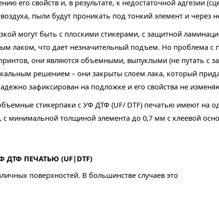
нию его свойств и, в результате, к недостаточной адгезии (сц
воздуха, пыли будут проникать под тонкий элемент и через 
зкой могут быть с плоскими стикерами, с защитной ламинаци
м лаком, что дает незначительный подъем. Но проблема с п
 принтов, они являются объемными, выпуклыми (не путать с з
икальным решением – они закрыты слоем лака, который прида
надежно зафиксирован на подложке и его свойства не изменяю
– объемные стикерпаки с УФ ДТФ (UF/ DTF) печатью имеют на
 с минимальной толщиной элемента до 0,7 мм с клеевой ос
 ДТФ ПЕЧАТЬЮ (UF|DTF)
зличных поверхностей. В большинстве случаев это