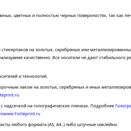
ных, цветных и полностью черных поверхностях, так как пе
 стикерпаков на золотых, серебряных или металлизированных
еализуаемя качественно. Все носители не дают стабильного р
осителей и технологий.
борочным лаком на золотых, серебряных и иных металлизиро
eprint.ru
с надсечкой на голографических пленках. Подробнее
Гологр
пании Forteprint.ru
исты любого формата (А5, А4..) либо штучные наклейки.