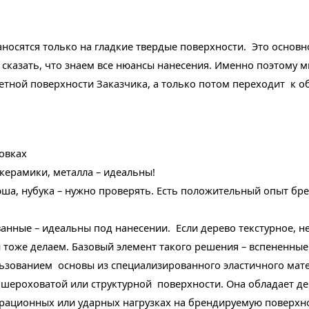
носятся только на гладкие твердые поверхности. Это основно
м сказать, что знаем все нюансы нанесения. Именно поэтому 
етной поверхности Заказчика, а только потом переходит к 
овках
 керамики, металла – идеальны!
юша, нубука – нужно проверять. Есть положительный опыт бр
анные – идеальны под нанесении. Если дерево текстурное, не
 тоже делаем. Базовый элемент такого решения – вспененные 
льзованием основы из специализированного эластичного мате
и шероховатой или структурной поверхности. Она обладает 
ационных или ударных нагрузках на брендируемую поверхнос