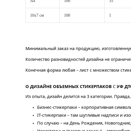
А4
100
35
10х7 см
100
1
Минимальный заказ на продукцию, изготовленную
Количество разновидностей дизайна не ограниче
Конечная форма любая – лист с множеством стик
О ДИЗАЙНЕ ОБЪЕМНЫХ СТИКЕРПАКОВ
С
УФ ДТ
Из опыта, дизайн делится на 3 категории. Правда,
Бизнес-стикерпаки – корпоративная символ
IT-стикерпаки – там шутливые надписи и и
По случаю – на День Рождения, Новогодние
Несистемные (разовые заказы) – автомобил