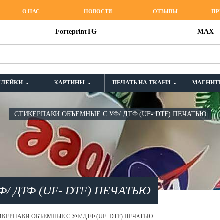
О НАС
НОВОСТИ
ОТЗЫВЫ
ПР
ForteprintTG
MAX
КЛЕЙКИ
КАРТИНЫ
ПЕЧАТЬ НА ТКАНИ
МАГНИТ
СТИКЕРПАКИ ОБЪЕМНЫЕ С УФ/ ДТФ (UF- DTF) ПЕЧАТЬЮ
/ ДТФ (UF- DTF) ПЕЧАТЬЮ
ИКЕРПАКИ ОБЪЕМНЫЕ С УФ/ ДТФ (UF- DTF) ПЕЧАТЬЮ