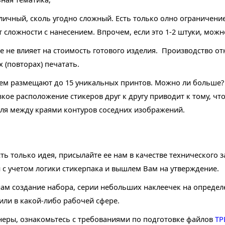
ичный, сколь угодно сложный. Есть только олно ограничени
т сложности с нанесением. Впрочем, если это 1-2 штуки, можн
 не влияет на стоимость готового изделия. Производство отн
х (повторах) печатать.
 нем размещают до 15 уникальных принтов. Можно ли больше
зкое расположение стикеров друг к другу приводит к тому, чт
ля между краями контуров соседних изображений.
сть только идея, присылайте ее нам в качестве технического
и с учетом логики стикерпака и вышлем Вам на утверждение.
 нам создание набора, серии небольших наклеечек на опреде
или в какой-либо рабочей сфере.
йнеры, ознакомьтесь с требованиями по подготовке файлов
ТР