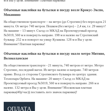
м и Вы у цели. Внимание! Платная парковка!
Объемные наклейки на бутылки и посуду возле Крокус-Экспо,
Мякинино
На общественном транспорте – на метро (до Строгино) без пересадок 21
минута. От метро 740 метров. Пешком (без метро) – 2,4 км, т.е. 29 минут!
На машине – 13 минут. Съезд со МКАД на Проектируемый проезд
№5019, 560 м и повернуть направо. 198 м и налево на Строгинский
бульвар. 252 м и поворот на улицу Кулакова. 128 м и Вы у цели.
Внимание! Платная парковка!
Объемные наклейки на бутылки и посуду около метро Митино,
Волоколамское
На общественном транспорте - 21 минута, 740 метров от метро. Метро
Строгино, последний вагон. Из метро налево и направо. 740 метров
прямо. Вход со стороны Строгинского бульвара по центру здания.
Технопарк Орбита. На машине- 20 минут. Съезд со МКАД на
Проектируемый проезд №5019, 560 м и повернуть направо. 266 м и
налево. 132 метра и Вы у цели. Внимание! Московская платная
парковка(40р\час)( поставить лого значок парковки)!
ОПЛАТА