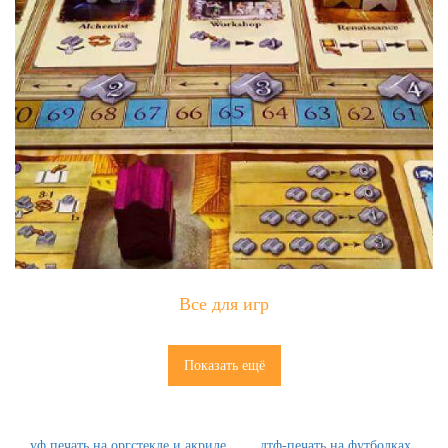
Все для игр
Показать ещё
уф печать на оргстекле и акриле
дтф-печать на футболках