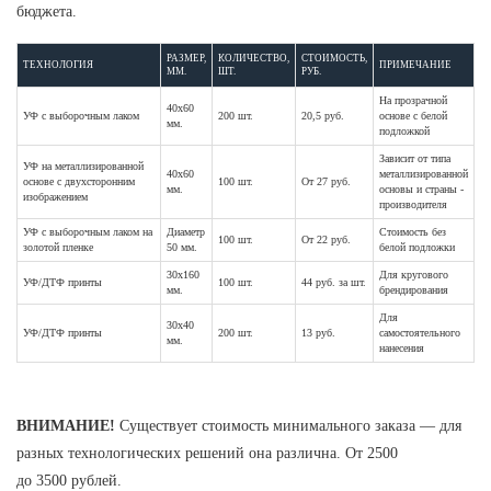
бюджета.
РАЗМЕР,
КОЛИЧЕСТВО,
СТОИМОСТЬ,
ТЕХНОЛОГИЯ
ПРИМЕЧАНИЕ
ММ.
ШТ.
РУБ.
На прозрачной
40х60
УФ с выборочным лаком
200 шт.
20,5 руб.
основе с белой
мм.
подложкой
Зависит от типа
УФ на металлизированной
40х60
металлизированной
основе с двухсторонним
100 шт.
От 27 руб.
мм.
основы и страны -
изображением
производителя
УФ с выборочным лаком на
Диаметр
Стоимость без
100 шт.
От 22 руб.
золотой пленке
50 мм.
белой подложки
30х160
Для кругового
УФ/ДТФ принты
100 шт.
44 руб. за шт.
мм.
брендирования
Для
30х40
УФ/ДТФ принты
200 шт.
13 руб.
самостоятельного
мм.
нанесения
ВНИМАНИЕ!
Существует стоимость минимального заказа — для
разных технологических решений она различна. От 2500
до 3500 рублей.