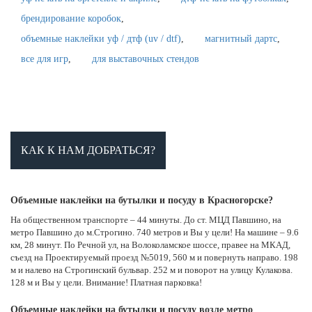
брендирование коробок
объемные наклейки уф / дтф (uv / dtf)
магнитный дартс
все для игр
для выставочных стендов
КАК К НАМ ДОБРАТЬСЯ?
Объемные наклейки на бутылки и посуду в Красногорске?
На общественном транспорте – 44 минуты. До ст. МЦД Павшино, на
метро Павшино до м.Строгино. 740 метров и Вы у цели! На машине – 9.6
км, 28 минут. По Речной ул, на Волоколамское шоссе, правее на МКАД,
съезд на Проектируемый проезд №5019, 560 м и повернуть направо. 198
м и налево на Строгинский бульвар. 252 м и поворот на улицу Кулакова.
128 м и Вы у цели. Внимание! Платная парковка!
Объемные наклейки на бутылки и посуду возле метро