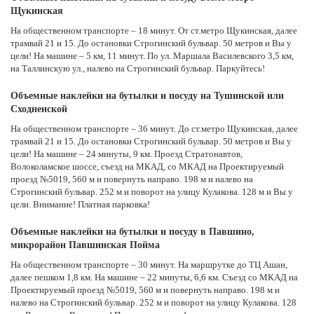
Щукинская
На общественном транспорте – 18 минут. От ст.метро Щукинская, далее
трамвай 21 и 15. До остановки Строгинский бульвар. 50 метров и Вы у
цели! На машине – 5 км, 11 минут. По ул. Маршала Василевского 3,5 км,
на Таллинскую ул., налево на Строгинский бульвар. Паркуйтесь!
Объемные наклейки на бутылки и посуду на Тушинской или
Сходненской
На общественном транспорте – 36 минут. До ст.метро Щукинская, далее
трамвай 21 и 15. До остановки Строгинский бульвар. 50 метров и Вы у
цели! На машине – 24 минуты, 9 км. Проезд Стратонавтов,
Волоколамское шоссе, съезд на МКАД, со МКАД на Проектируемый
проезд №5019, 560 м и повернуть направо. 198 м и налево на
Строгинский бульвар. 252 м и поворот на улицу Кулакова. 128 м и Вы у
цели. Внимание! Платная парковка!
Объемные наклейки на бутылки и посуду в Павшино,
микрорайон Павшинская Пойма
На общественном транспорте – 30 минут. На маршрутке до ТЦ Ашан,
далее пешком 1,8 км. На машине – 22 минуты, 6,6 км. Съезд со МКАД на
Проектируемый проезд №5019, 560 м и повернуть направо. 198 м и
налево на Строгинский бульвар. 252 м и поворот на улицу Кулакова. 128