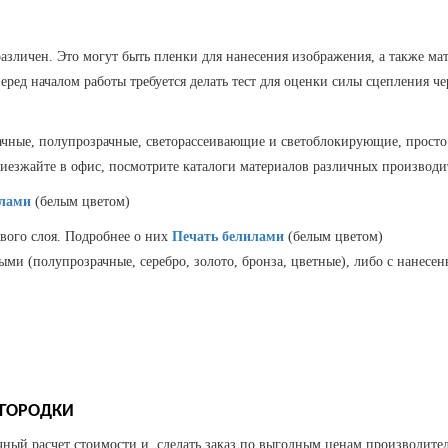
различен. Это могут быть пленки для нанесения изображения, а также м
еред началом работы требуется делать тест для оценки силы сцепления 
чные, полупрозрачные, светорассеивающие и светоблокирующие, просто 
иезжайте в офис, посмотрите каталоги материалов различных производит
илами
(белым цветом)
евого слоя. Подробнее о них
Печать белилами
(белым цветом)
ми (полупрозрачные, серебро, золото, бронза, цветные), либо с нанесе
ЕГОРОДКИ
ный расчет стоимости и сделать заказ по выгодным ценам производител