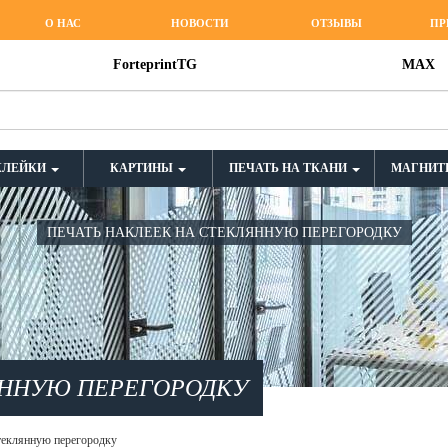
О НАС
НОВОСТИ
ОТЗЫВЫ
ПР
ForteprintTG
MAX
КЛЕЙКИ
КАРТИНЫ
ПЕЧАТЬ НА ТКАНИ
МАГНИТ
ПЕЧАТЬ НАКЛЕЕК НА СТЕКЛЯННУЮ ПЕРЕГОРОДКУ
ЯННУЮ ПЕРЕГОРОДКУ
стеклянную перегородку