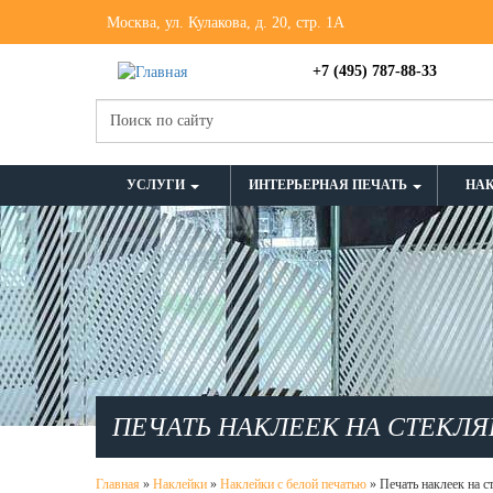
Москва, ул. Кулакова, д. 20, стр. 1А
+7 (495) 787-88-33
УСЛУГИ
ИНТЕРЬЕРНАЯ ПЕЧАТЬ
НА
ПЕЧАТЬ НАКЛЕЕК НА СТЕКЛ
Главная
»
Наклейки
»
Наклейки с белой печатью
»
Печать наклеек на 