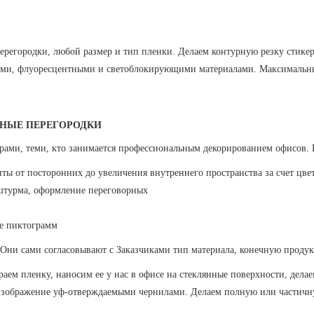
перегородки, любой размер и тип пленки. Делаем контурную резку стикер
и, флуоресцентными и светоблокирующими материалами. Максимальный 
ННЫЕ ПЕРЕГОРОДКИ
рами, теми, кто занимается профессиональным декорированием офисов. Н
ты от посторонних до увеличения внутреннего пространства за счет цв
штурма, оформление переговорных
ие пиктограмм
. Они сами согласовывают с Заказчиками тип материала, конечную проду
аем пленку, наносим ее у нас в офисе на стеклянные поверхности, дела
 изображение уф-отверждаемыми чернилами. Делаем полную или частичн