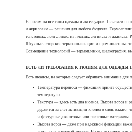
Наносим на все типы одежды и аксессуаров. Печатаем на 
и акриловые — решения для любого бюджета. Термоапплика
толстовках, лонгсливах, на платьях, легинсах и джинсах.
Штучные авторские термоаппликации и промышленные т
Совмещение технологий — термопленки, шелкография, выш
ЕСТЬ ЛИ ТРЕБОВАНИЯ К ТКАНЯМ ДЛЯ ОДЕЖДЫ 
Есть нюансы, на которые следует обращать внимание для по
Температура переноса — фиксация принта осуществл
температуры.
Текстура — здесь есть два нюанса. Высота ворса и 
держится за счет активации клеевого слоя, важно, ч
и фактурные джинсовые или пальтовые материалы.
Высота ворса — даже при надежной фиксации важно 
всегда есть в первый момент. Но после стирки или