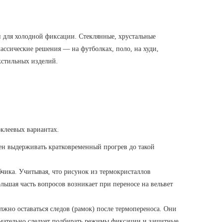
и для холодной фиксации. Стеклянные, хрустальные
ассические решения — на футболках, поло, на худи,
кстильных изделий.
оклеевых вариантах.
жен выдерживать кратковременный прогрев до такой
бчика. Учитывая, что рисунок из термокристаллов
ольшая часть вопросов возникает при переносе на вельвет
жно оставаться следов (рамок) после термопереноса. Они
нимательно следует подбирать режимы фиксации и защитные