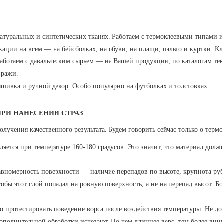
натуральных и синтетических тканях. Работаем с термоклеевыми типами 
ции на всем — на бейсболках, на обуви, на плащи, пальто и куртки. Кл
 Работаем с давальческим сырьем — на Вашей продукции, по каталогам те
иражи.
ивка и ручной декор. Особо популярно на футболках и толстовках.
ПРИ НАНЕСЕНИИ СТРАЗ
лучения качественного результата. Будем говорить сейчас только о терм
яется при температуре 160-180 градусов. Это значит, что материал дол
равномерность поверхности — наличие перепадов по высоте, крупнота ру
тобы этот слой попадал на ровную поверхность, а не на перепад высот. Б
протестировать поведение ворса после воздействия температуры. Не дол
 дополнительной обработки исчезают. Но чем длиннее ворс, тем более в