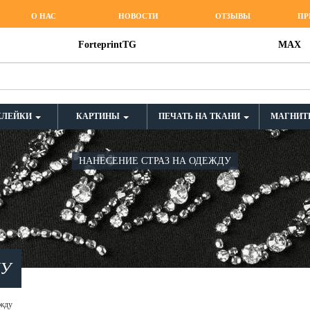
О НАС
НОВОСТИ
ОТЗЫВЫ
ПР
ForteprintTG
MAX
КЛЕЙКИ
КАРТИНЫ
ПЕЧАТЬ НА ТКАНИ
МАГНИТ
НАНЕСЕНИЕ СТРАЗ НА ОДЕЖДУ
ДУ
ежду