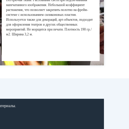
Негорючая ткань. Рассеивание света при подсвечивания
напечатанного изображения. Небольшой коэффициент
растяжения, что позволяет закрепить полотно на фрейм-
системе с использованием силиконовых пластин.
Используется также для декораций, арт-объектов, подходит
для оформления театров и других общественных
мероприятий. Не морщится при печати. Плотность 190 гр./
м2. Ширина 3,2 м.
атериалы.