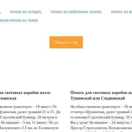
печать на шторах
печать на мебельных тканях
печать на к
нная печать на ткани
Показать ещё
ля световых коробов возле
Печать для световых коробов н
укинская
Тушинской или Сходненской
венном транспорте – 18 минут. От
На общественном транспорте – 36 м
укинская, далее трамвай 21 и 15. До
ст.метро Щукинская, далее трамвай 2
Строгинский бульвар. 50 метров и
остановки Строгинский бульвар. 50 
 На машине – 5 км, 11 минут. По ул.
Вы у цели! На машине – 24 минуты, 
асилевского 3,5 км, на Таллинскую
Проезд Стратонавтов, Волоколамско