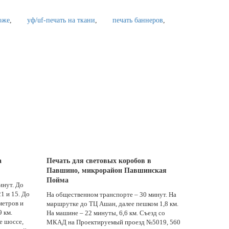
оже
уф/uf-печать на ткани
печать баннеров
а
Печать для световых коробов в
Павшино, микрорайон Павшинская
Пойма
инут. До
1 и 15. До
На общественном транспорте – 30 минут. На
метров и
маршрутке до ТЦ Ашан, далее пешком 1,8 км.
9 км.
На машине – 22 минуты, 6,6 км. Съезд со
е шоссе,
МКАД на Проектируемый проезд №5019, 560