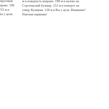
тируемый
м и повернуть направо. 198 м и налево на
право. 198
Строгинский бульвар. 252 м и поворот на
252 м и
улицу Кулакова. 128 м и Вы у цели. Внимание!
Вы у цели.
Платная парковка!