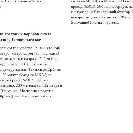
о на Строгинский бульвар.
съезд на МКАД, со МКАД на Проек
ь!
проезд №5019, 560 м и повернуть на
м и налево на Строгинский бульвар. 
поворот на улицу Кулакова. 128 м и 
Внимание! Платная парковка!
ля световых коробов около
тино, Волоколамское
венном транспорте - 21 минута, 740
 метро. Метро Строгино, последний
метро налево и направо. 740 метров
од со стороны Строгинского
о центру здания. Технопарк Орбита.
- 20 минут. Съезд со МКАД на
емый проезд №5019, 560 м и
направо. 266 м и налево. 132 метра и
. Внимание! Московская платная
0р\час)( поставить лого значок