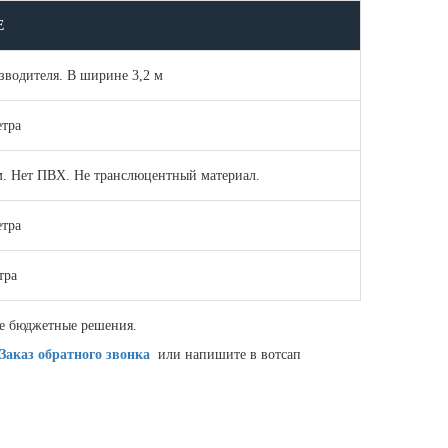
Е
зводителя. В ширине 3,2 м
етра
м. Нет ПВХ. Не транслюцентный материал.
етра
тра
ее бюджетные решения.
Заказ обратного звонка
или напишите в вотсап