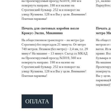
на Проектируемый проезд №5019, 560 м и
ул., налев
повернуть направо. 198 м и налево на
Паркуйтес
Строгинский бульвар. 252 м и поворот на
улицу Кулакова. 128 м и Вы у цели. Внимание!
Платная парковка!
Печать для световых коробов возле
Печать д
Крокус-Экспо, Мякинино
метро Ми
На общественном транспорте – на метро (до
На общест
Строгино) без пересадок 21 минута. От метро
метров от
740 метров. Пешком (без метро) – 2,4 км, т.е. 29
вагон. Из 
минут! На машине – 13 минут. Съезд со МКАД
прямо. Вх
на Проектируемый проезд №5019, 560 м и
бульвара п
повернуть направо. 198 м и налево на
На машине
Строгинский бульвар. 252 м и поворот на
Проектиру
улицу Кулакова. 128 м и Вы у цели. Внимание!
повернуть 
Платная парковка!
Вы у цели
парковка(4
парковки)!
ОПЛАТА