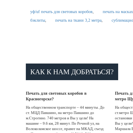
уф/uf печать для световых коробов
печать на масках
бэклиты
печать на ткани 3,2 метра
сублимацио
КАК К НАМ ДОБРАТЬСЯ?
Печать для световых коробов в
Печать д
Красногорске?
метро Щ
На общественном транспорте – 44 минуты. До
На общест
ст. МЦД Павшино, на метро Павшино до
ст.метро Щ
м.Строгино. 740 метров и Вы у цели! На
остановки 
машине – 9.6 км, 28 минут. По Речной ул, на
Вы у цели!
Волоколамское шоссе, правее на МКАД, съезд
Маршала В