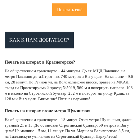
Показать ещё
КАК К НАМ ДОБРАТЬСЯ?
Печать на шторах в Красногорске?
На общественном транспорте – 44 минуты. До ст. МЦД Павшино, на
метро Павшино до м.Строгино. 740 метров и Вы у цели! На машине – 9.6
км, 28 минут. По Речной ул, на Волоколамское шоссе, правее на МКАД,
съезд на Проектируемый проезд №5019, 560 м и повернуть направо. 198
м и налево на Строгинский бульвар. 252 м и поворот на улицу Кулакова.
128 м и Вы у цели. Внимание! Платная парковка!
Печать на шторах возле метро Щукинская
На общественном транспорте – 18 минут. От ст.метро Щукинская, далее
трамвай 21 и 15. До остановки Строгинский бульвар. 50 метров и Вы у
цели! На машине – 5 км, 11 минут. По ул. Маршала Василевского 3,5 км,
на Таллинскую ул., налево на Строгинский бульвар. Паркуйтесь!