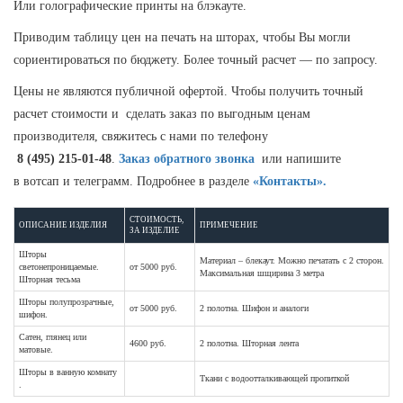
Или голографические принты на блэкауте.
Приводим таблицу цен на печать на шторах, чтобы Вы могли
сориентироваться по бюджету. Более точный расчет — по запросу.
Цены не являются публичной офертой. Чтобы получить точный
расчет стоимости и сделать заказ по выгодным ценам
производителя, свяжитесь с нами по телефону
8 (495) 215-01-48
.
Заказ обратного звонка
или напишите
в вотсап и телеграмм. Подробнее в разделе
«Контакты».
СТОИМОСТЬ,
ОПИСАНИЕ ИЗДЕЛИЯ
ПРИМЕЧЕНИЕ
ЗА ИЗДЕЛИЕ
Шторы
Материал – блекаут. Можно печатать с 2 сторон.
светонепроницаемые.
от 5000 руб.
Максимальная шщирина 3 метра
Шторная тесьма
Шторы полупрозрачные,
от 5000 руб.
2 полотна. Шифон и аналоги
шифон.
Сатен, глянец или
4600 руб.
2 полотна. Шторная лента
матовые.
Шторы в ванную комнату
Ткани с водоотталкивающей пропиткой
.