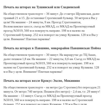
Печать на шторах на Тушинской или Сходненской
На общественном транспорте – 36 минут. До ст.метро Щукинская, далее
трамвай 21 и 15. До остановки Строгинский бульвар. 50 метров и Вы у
цели! На машине – 24 минуты, 9 км. Проезд Стратонавтов,
Волоколамское шоссе, съезд на МКАД, со МКАД на Проектируемый
проезд №5019, 560 м и повернуть направо. 198 м и налево на
Строгинский бульвар. 252 м и поворот на улицу Кулакова. 128 м и Вы у
цели. Внимание! Платная парковка!
Печать на шторах в Павшино, микрорайон Павшинская Пойма
На общественном транспорте – 30 минут. На маршрутке до ТЦ Ашан,
далее пешком 1,8 км. На машине – 22 минуты, 6,6 км. Съезд со МКАД на
Проектируемый проезд №5019, 560 м и повернуть направо. 198 м и
налево на Строгинский бульвар. 252 м и поворот на улицу Кулакова. 128
м и Вы у цели. Внимание! Платная парковка!
Печать на шторах возле Крокус-Экспо, Мякинино
На общественном транспорте – на метро (до Строгино) без пересадок 21
минута. От метро 740 метров. Пешком (без метро) – 2,4 км, т.е. 29 минут!
На машине – 13 минут. Съезд со МКАД на Проектируемый проезд
№5019, 560 м и повернуть направо. 198 м и налево на Строгинский
бульвар. 252 м и поворот на улицу Кулакова. 128 м и Вы у цели.