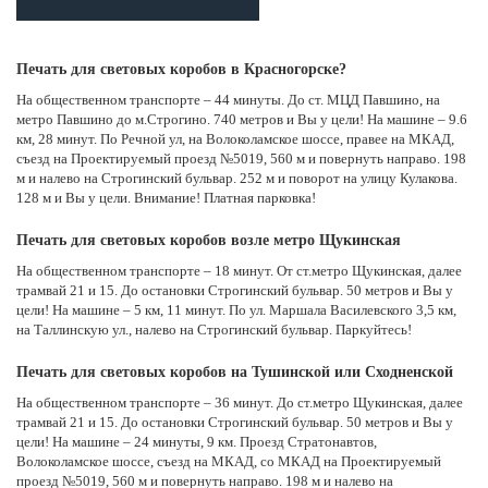
Печать для световых коробов в Красногорске?
На общественном транспорте – 44 минуты. До ст. МЦД Павшино, на
метро Павшино до м.Строгино. 740 метров и Вы у цели! На машине – 9.6
км, 28 минут. По Речной ул, на Волоколамское шоссе, правее на МКАД,
съезд на Проектируемый проезд №5019, 560 м и повернуть направо. 198
м и налево на Строгинский бульвар. 252 м и поворот на улицу Кулакова.
128 м и Вы у цели. Внимание! Платная парковка!
Печать для световых коробов возле метро Щукинская
На общественном транспорте – 18 минут. От ст.метро Щукинская, далее
трамвай 21 и 15. До остановки Строгинский бульвар. 50 метров и Вы у
цели! На машине – 5 км, 11 минут. По ул. Маршала Василевского 3,5 км,
на Таллинскую ул., налево на Строгинский бульвар. Паркуйтесь!
Печать для световых коробов на Тушинской или Сходненской
На общественном транспорте – 36 минут. До ст.метро Щукинская, далее
трамвай 21 и 15. До остановки Строгинский бульвар. 50 метров и Вы у
цели! На машине – 24 минуты, 9 км. Проезд Стратонавтов,
Волоколамское шоссе, съезд на МКАД, со МКАД на Проектируемый
проезд №5019, 560 м и повернуть направо. 198 м и налево на