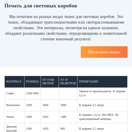
Печать для световых коробов
Мы печатаем на разных видах ткани для световых коробов. Это
ткани, обладающие транслюцентными или светорассеивающими
свойствами. Эти материалы, несмотря на единое название,
обладают различными свойствами, определяющими в значительной
степени конечный результат.
Посмотреть видео
ОТ 10 КВ.
ОТ 50
МАТЕРИАЛ
РОЗНИЦА
ПРИМЕЧАНИЕ
МЕТРОВ
КВ.МЕТРОВ
Зависит от производителя. В ширине
Самба
1200/1800
3,2 м
Illuminance
2200
1860
1800
В ширине 3,2 метра
В ширине 1,52 м. Нет ПВХ. Не
Ventex
1900
1620
1480
транслюцентный материал.
Декотекс
1360
1050
960
В ширине 3,2 метра
Дисплей