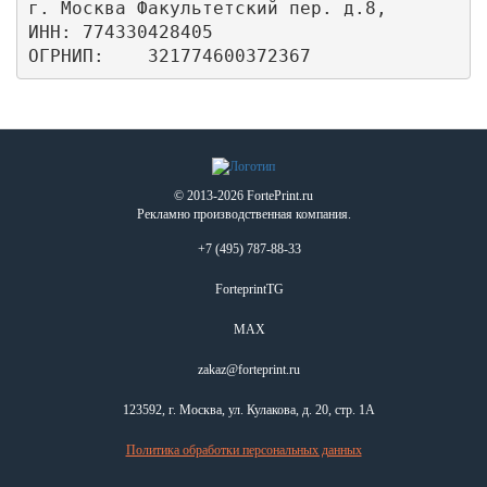
г. Москва Факультетский пер. д.8,

ИНН: 774330428405

ОГРНИП:    321774600372367
© 2013-2026 FortePrint.ru
Рекламно производственная компания.
+7 (495) 787-88-33
ForteprintTG
MAX
zakaz@forteprint.ru
123592, г. Москва, ул. Кулакова, д. 20, стр. 1А
Политика обработки персональных данных