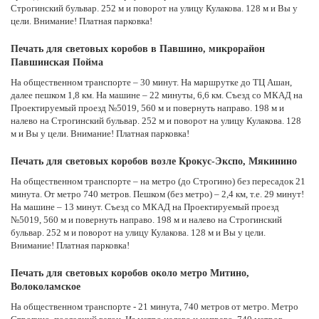
Строгинский бульвар. 252 м и поворот на улицу Кулакова. 128 м и Вы у
цели. Внимание! Платная парковка!
Печать для световых коробов в Павшино, микрорайон
Павшинская Пойма
На общественном транспорте – 30 минут. На маршрутке до ТЦ Ашан,
далее пешком 1,8 км. На машине – 22 минуты, 6,6 км. Съезд со МКАД на
Проектируемый проезд №5019, 560 м и повернуть направо. 198 м и
налево на Строгинский бульвар. 252 м и поворот на улицу Кулакова. 128
м и Вы у цели. Внимание! Платная парковка!
Печать для световых коробов возле Крокус-Экспо, Мякинино
На общественном транспорте – на метро (до Строгино) без пересадок 21
минута. От метро 740 метров. Пешком (без метро) – 2,4 км, т.е. 29 минут!
На машине – 13 минут. Съезд со МКАД на Проектируемый проезд
№5019, 560 м и повернуть направо. 198 м и налево на Строгинский
бульвар. 252 м и поворот на улицу Кулакова. 128 м и Вы у цели.
Внимание! Платная парковка!
Печать для световых коробов около метро Митино,
Волоколамское
На общественном транспорте - 21 минута, 740 метров от метро. Метро