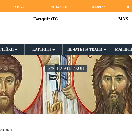
О НАС
НОВОСТИ
ОТЗЫВЫ
ПР
ForteprintTG
MAX
КЛЕЙКИ
КАРТИНЫ
ПЕЧАТЬ НА ТКАНИ
МАГНИТ
УФ-ПЕЧАТЬ ИКОН
ать икон