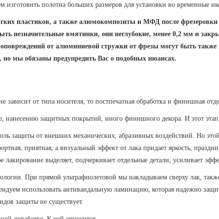
ем изготовить полотна больших размеров для установки во временные ик
гких пластиков, а также алюмокомпозиты и МФД после фрезеровки у
ыть незначительные вмятинки, они неглубокие, менее 0,2 мм и закр
роповреждений от алюминиевой стружки от фрезы могут быть также
 но мы обязаны предупредить Вас о подобных нюансах.
 не зависит от типа носителя, то постпечатная обработка и финишная от
, нанесению защитных покрытий, иного финишного декора. И этот этап о
оль защиты от внешних механических, абразивных воздействий. Но этой
ртная, приятная, а визуальный эффект от лака придает яркость, праздни
 лакирование выделяет, подчеркивает отдельные детали, усиливает эффек
логии. При прямой ультрафиолетовой мы накладываем сверху лак, также 
омендуем использовать антивандальную ламинацию, которая надежно защ
идов защиты не существует.
ной доработке. К ней относится