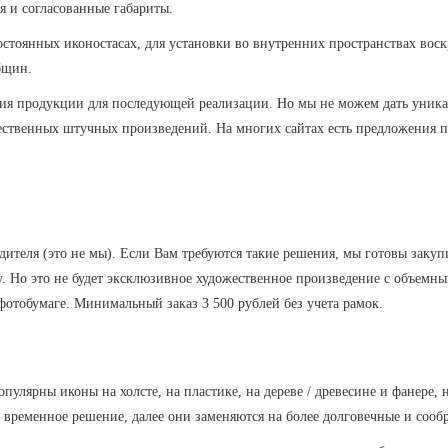
 и согласованные габариты.
остоянных иконостасах, для установки во внутренних пространствах вос
бщин.
ия продукции для последующей реализации. Но мы не можем дать уникал
ественных штучных произведений. На многих сайтах есть предложения п
одителя (это не мы). Если Вам требуются такие решения, мы готовы заку
у. Но это не будет эксклюзивное художественное произведение с объемн
отобумаге. Минимальный заказ 3 500 рублей без учета рамок.
пулярны иконы на холсте, на пластике, на дереве / древесине и фанере
к временное решение, далее они заменяются на более долговечные и сооб