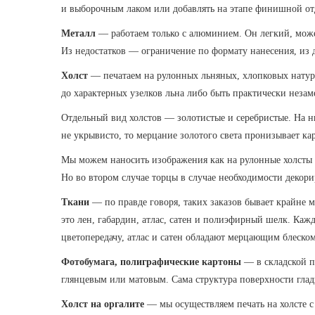
и выборочным лаком или добавлять на этапе финишной от
Металл
— работаем только с алюминием. Он легкий, може
Из недостатков — ограничение по формату нанесения, из 
Холст
— печатаем на рулонных льняных, хлопковых натур
до характерных узелков льна либо быть практически незам
Отдельный вид холстов — золотистые и серебристые. На н
не укрывисто, то мерцание золотого света пронизывает ка
Мы можем наносить изображения как на рулонные холсты р
Но во втором случае торцы в случае необходимости декори
Ткани
— по правде говоря, таких заказов бывает крайне
это лен, габардин, атлас, сатен и полиэфирный шелк. Ка
цветопередачу, атлас и сатен обладают мерцающим блеско
Фотобумага, полиграфические картоны
— в складской п
глянцевым или матовым. Сама структура поверхности глад
Холст на оргалите
— мы осуществляем печать на холсте с