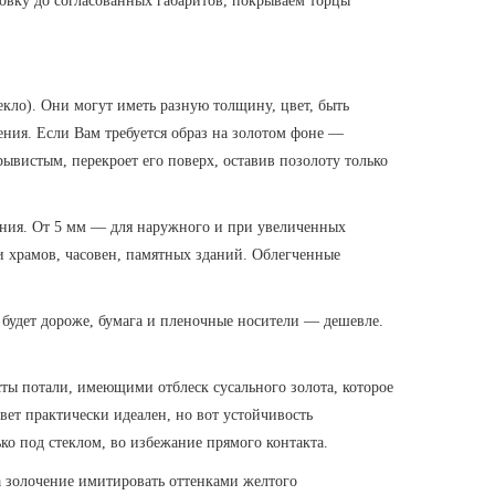
овку до согласованных габаритов, покрываем торцы
кло). Они могут иметь разную толщину, цвет, быть
ения. Если Вам требуется образ на золотом фоне —
ывистым, перекроет его поверх, оставив позолоту только
ения. От 5 мм — для наружного и при увеличенных
 храмов, часовен, памятных зданий. Облегченные
будет дороже, бумага и пленочные носители — дешевле.
 потали, имеющими отблеск сусального золота, которое
вет практически идеален, но вот устойчивость
ко под стеклом, во избежание прямого контакта.
а золочение имитировать оттенками желтого