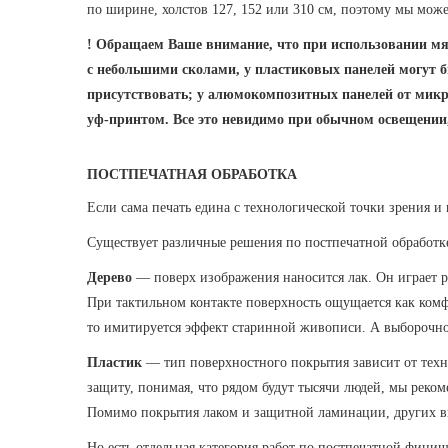
по ширине, холстов 127, 152 или 310 см, поэтому мы мож
! Обращаем Ваше внимание, что при использовании мя
с небольшими сколами, у пластиковых панелей могут б
присутствовать; у алюмокомпозитных панелей от мик
уф-принтом. Все это невидимо при обычном освещении,
ПОСТПЕЧАТНАЯ ОБРАБОТКА
Если сама печать едина с технологической точки зрения и
Существует различные решения по постпечатной обработке
Дерево
— поверх изображения наносится лак. Он играет р
При тактильном контакте поверхность ощущается как комфо
то имитируется эффект старинной живописи. А выборочное
Пластик
— тип поверхностного покрытия зависит от техно
защиту, понимая, что рядом будут тысячи людей, мы рек
Помимо покрытия лаком и защитной ламинации, других в
Но есть отдельная категория работ по постпечатной финиш