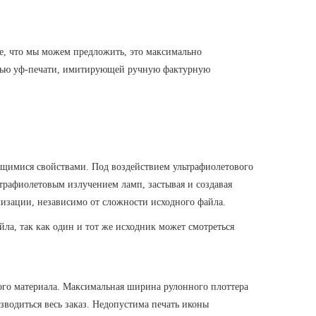
се, что мы можем предложить, это максимально
ощью уф-печати, имитирующей ручную фактурную
ющимися свойствами. Под воздействием ультрафиолетового
ьтрафиолетовым излучением ламп, застывая и создавая
лизации, независимо от сложности исходного файла.
а, так как один и тот же исходник может смотреться
ого материала. Максимальная ширина рулонного плоттера
зводиться весь заказ. Недопустима печать иконы