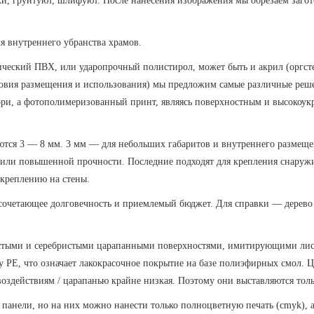
и, грунтуют, шлифуют. После нанесения изображения мы обрезаем загот
я внутреннего убранства храмов.
ческий ПВХ, или ударопрочный полистирол, может быть и акрил (оргсте
условия размещения и использования) мы предложим самые различные реш
ори, а фотополимеризованный принт, являясь поверхностным и высокоукр
яются 3 — 8 мм. 3 мм — для небольших габаритов и внутреннего размещ
 или повышенной прочности. Последние подходят для крепления снаружи
 креплению на стены.
сочетающее долговечность и приемлемый бюджет. Для справки — дерево 
стыми и серебристыми царапанными поверхностями, имитирующими листы
 РЕ, что означает лакокрасочное покрытие на базе полиэфирных смол. Ц
оздействиям / царапанью крайне низкая. Поэтому они выставляются толь
панели, но на них можно нанести только полноцветную печать (cmyk), 