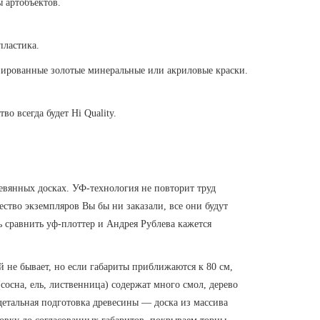
ы артобъектов.
пластика.
изированные золотые минеральные или акриловые краски.
о всегда будет Hi Quality.
евянных досках. УФ-технология не повторит труд
ство экземпляров Вы бы ни заказали, все они будут
ь сравнить уф-плоттер и Андрея Рублева кажется
 не бывает, но если габариты приближаются к 80 см,
осна, ель, лиственница) содержат много смол, дерево
 детальная подготовка древесины — доска из массива