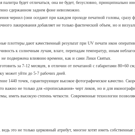
 палитра будет отличаться, она не будет, безусловно, принципиально ино
менно сдержанном заднем фоне невозможно.
жения чернил (они оседают при каждом проходе печатной головы, сразу 
чного лакирования добавляет не только фактический объем, но и визуал
ые плоттеры дают качественный результат при UV печати икон оператив
чивость к солнечным лучам, влаге, перепадам температур, иным неблаг
, не подвержена влиянию времени, как и сами Лики Святых.
зготовить за 7-12 месяцев, в отличии от печатаной с габаритами 80×60 
вку может уйти до 5-7 рабочих дней.
ие 1440 точек, гарантирующее высокое фотографическое качество. Скор
е. Это важно не только для «прописывания» черт ликов, но и для иконогр
емы, иметь высокую степень четкости. Современные технологии позволя
 ведь это не только церковный атрибут, многие хотят иметь собственные 