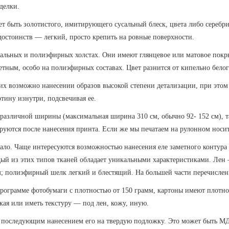
делки.
т быть золотистого, имитирующего сусальный блеск, цвета либо серебр
достоинств — легкий, просто крепить на ровные поверхности.
альных и полиэфирных холстах. Они имеют глянцевое или матовое покр
етным, особо на полиэфирных составах. Цвет разнится от кипельно белог
их возможно нанесении образов высокой степени детализации, при этом
ртину изнутри, подсвечивая ее.
азличной ширины (максимальная ширина 310 см, обычно 92- 152 см), та
руются после нанесения принта. Если же мы печатаем на рулонном носите
 мало. Чаще интересуются возможностью нанесения еле заметного конту
ждый из этих типов тканей обладает уникальными характеристиками. Лен
м; полиэфирный шелк легкий и блестящий. На большей части перечислен
рограмме фотобумаги с плотностью от 150 грамм, картоны имеют плотнос
кая или иметь текстуру — под лен, кожу, иную.
 последующим нанесением его на твердую подложку. Это может быть МДФ