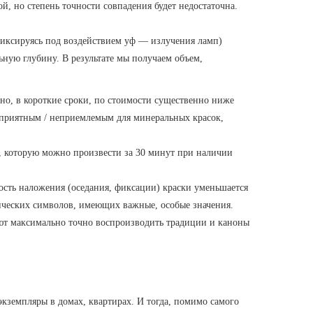
й, но степень точности совпадения будет недостаточна.
фиксируясь под воздействием уф — излучения ламп)
ьную глубину. В результате мы получаем объем,
но, в короткие сроки, по стоимости существенно ниже
оприятным / неприемлемым для минеральных красок,
см, которую можно произвести за 30 минут при наличии
ость наложения (оседания, фиксации) краски уменьшается
афических символов, имеющих важные, особые значения.
ют максимально точно воспроизводить традиции и каноны
экземпляры в домах, квартирах. И тогда, помимо самого