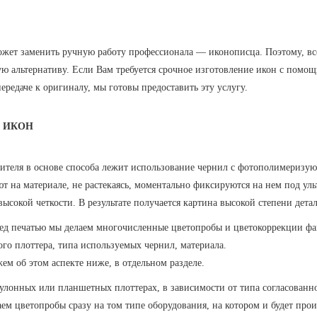
сможет заменить ручную работу профессионала — иконописца. Поэтому, в
ю альтернативу. Если Вам требуется срочное изготовление икон с пом
едаче к оригиналу, мы готовы предоставить эту услугу.
И ИКОН
сителя в основе способа лежит использование чернил с фотополимеризу
т на материале, не растекаясь, моментально фиксируются на нем под ул
сокой четкости. В результате получается картина высокой степени дета
д печатью мы делаем многочисленные цветопробы и цветокоррекции файл
го плоттера, типа используемых чернил, материала.
ем об этом аспекте ниже, в отдельном разделе.
улонных или планшетных плоттерах, в зависимости от типа согласованн
ем цветопробы сразу на том типе оборудования, на котором и будет прои