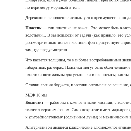
шлифуется, если нужен большой габарит, врезаются шпонк
по периметру морилкой в тон.
Деревянное исполнение используется преимущественно дл
Пластик
— тип пластика не важен. Это может быть класси
золотыми... В зависимости от задачи (как правило, это 
рассмотрите золотистые пластики, фон присутствует апри
там, где предусмотрено.
Что касается толщины, то наиболее востребованными явл
габаритных размерах. Пластики могут быть облегченными
пластики оптимальны для установки в иконостасы, киоты,
С точки зрения бюджета, пластики оптимальное решение, 
МДФ 16 мм
Композит
— работаем с композитными листами, с золоти
является верхним фоном. Само покрытие имеет маркировку
к ультрафиолетовому (солнечным лучам) и механическим в
Альтернативой является классические алюмокомпозитнные 