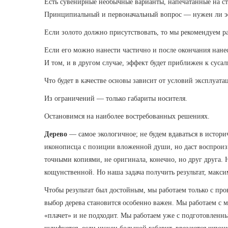
Есть сувенирные необычные варианты, напечатанные на сте
Принципиальный и первоначальный вопрос — нужен ли э
Если золото должно присутствовать, то мы рекомендуем ра
Если его можно нанести частично и после окончания нане
И том, и в другом случае, эффект будет приближен к сусал
Что будет в качестве основы зависит от условий эксплуата
Из ограничений — только габариты носителя.
Остановимся на наиболее востребованных решениях.
Дерево
— самое экологичное; не будем вдаваться в истор
иконописца с позиции вложенной души, но даст воспроизве
точными копиями, не оригинала, конечно, но друг друга. 
кощунственной. Но наша задача получить результат, мак
Чтобы результат был достойным, мы работаем только с пр
выбор дерева становится особенно важен. Мы работаем с м
«плачет» и не подходит. Мы работаем уже с подготовленным