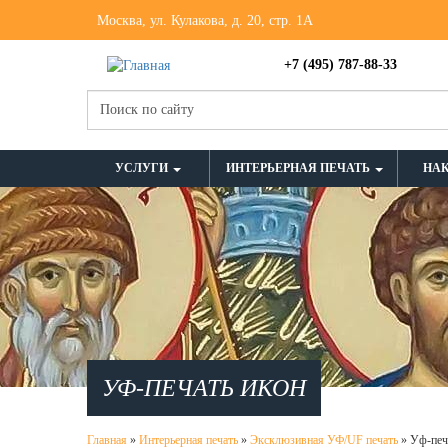
Москва, ул. Кулакова, д. 20, стр. 1А
+7 (495) 787-88-33
УСЛУГИ
ИНТЕРЬЕРНАЯ ПЕЧАТЬ
НА
УФ-ПЕЧАТЬ ИКОН
Главная
»
Интерьерная печать
»
Эксклюзивная УФ/UF печать
»
Уф-печ