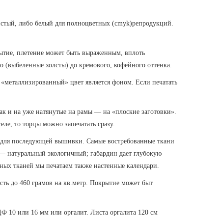
истый, либо белый для полноцветных (cmyk)репродукций.
ытие, плетение может быть выраженным, вплоть
о (выбеленные холсты) до кремового, кофейного оттенка.
 «металлизированный» цвет является фоном. Если печатать
к и на уже натянутые на рамы — на «плоские заготовки».
ле, то торцы можно запечатать сразу.
ра для последующей вышивки. Самые востребованные ткани
 — натуральный экологичный; габардин дает глубокую
ных тканей мы печатаем также настенные календари.
ть до 460 грамов на кв.метр. Покрытие может быт
 10 или 16 мм или оргалит. Листа оргалита 120 см