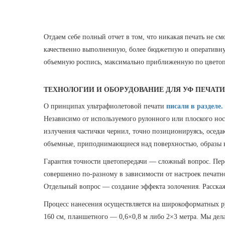
Отдаем себе полный отчет в том, что никакая печать не 
качественно выполненную, более бюджетную и оперативну
объемную роспись, максимально приближенную по цветопер
ТЕХНОЛОГИИ И ОБОРУДОВАНИЕ ДЛЯ УФ ПЕЧАТ
О принципах ультрафиолетовой печати
писали в разделе.
Независимо от используемого рулонного или плоского но
излучения частички чернил, точно позиционируясь, оседаю
объемные, приподнимающиеся над поверхностью, образы вы
Гарантия точности цветопередачи — сложный вопрос. Пере
совершенно по-разному в зависимости от настроек печатно
Отдельный вопрос — создание эффекта золочения. Расскаж
Процесс нанесения осуществляется на широкоформатных р
160 см, планшетного — 0,6×0,8 м либо 2×3 метра. Мы дела