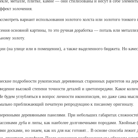
кле, металле, плитке, камне — они стилизованы и несут в себе элемент
ффект золочения.
ссмотреть вариант использования золотого холста или золотого тонкого 
сения основной картины, то это ручная доработка — поталь или металл
ьному золоту.
ции (на улице или в помещении), а также выделенного бюджета. Но качеств
ические подробности рукописных деревянных старинных раритетов на дер
дение высокой степени точности деталей и цветопередачи. Какое количе
Не будем углубляться в вопрос личности иконописцев, но даже сама мысл
симально приближающий печатную репродукцию к писаному оригиналу.
оверенными деревянными панелями. При небольших габаритах сложностей
ассивами дуба и липы, как наиболее долговечными породами. Хвойные (с
и досками, но знаем, как их для нас готовят... В основе способа лежит