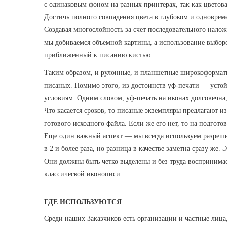
с одинаковым фоном на разных принтерах, так как цветовая
Достичь полного совпадения цвета в глубоком и одновре
Создавая многослойность за счет последовательного нало
мы добиваемся объемной картины, а использование выборо
приближенный к писанию кистью.
Таким образом, и рулонные, и планшетные широкоформатн
писаных. Помимо этого, из достоинств уф-печати — устой
условиям. Одним словом, уф-печать на иконах долговечна
Что касается сроков, то писаные экземпляры предлагают и
готового исходного файла. Если же его нет, то на подгото
Еще один важный аспект — мы всегда используем разрешен
в 2 и более раза, но разница в качестве заметна сразу ж
Они должны быть четко выделены и без труда воспринима
классической иконописи.
ГДЕ ИСПОЛЬЗУЮТСЯ
Среди наших Заказчиков есть организации и частные лица,