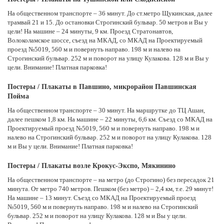
На общественном транспорте – 36 минут. До ст.метро Щукинская, далее
трамвай 21 и 15. До остановки Строгинский бульвар. 50 метров и Вы у
цели! На машине – 24 минуты, 9 км. Проезд Стратонавтов,
Волоколамское шоссе, съезд на МКАД, со МКАД на Проектируемый
проезд №5019, 560 м и повернуть направо. 198 м и налево на
Строгинский бульвар. 252 м и поворот на улицу Кулакова. 128 м и Вы у
цели. Внимание! Платная парковка!
Постеры / Плакаты в Павшино, микрорайон Павшинская
Пойма
На общественном транспорте – 30 минут. На маршрутке до ТЦ Ашан,
далее пешком 1,8 км. На машине – 22 минуты, 6,6 км. Съезд со МКАД на
Проектируемый проезд №5019, 560 м и повернуть направо. 198 м и
налево на Строгинский бульвар. 252 м и поворот на улицу Кулакова. 128
м и Вы у цели. Внимание! Платная парковка!
Постеры / Плакаты возле Крокус-Экспо, Мякинино
На общественном транспорте – на метро (до Строгино) без пересадок 21
минута. От метро 740 метров. Пешком (без метро) – 2,4 км, т.е. 29 минут!
На машине – 13 минут. Съезд со МКАД на Проектируемый проезд
№5019, 560 м и повернуть направо. 198 м и налево на Строгинский
бульвар. 252 м и поворот на улицу Кулакова. 128 м и Вы у цели.