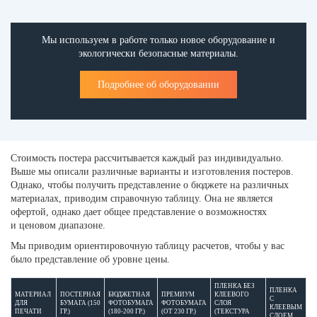
Мы используем в работе только новое оборудование и
экологически безопасные материалы.
Подробнее об оборудовании
Стоимость постера рассчитывается каждый раз индивидуально.
Выше мы описали различные варианты и изготовления постеров.
Однако, чтобы получить представление о бюджете на различных
материалах, приводим справочную таблицу. Она не является
офертой, однако дает общее представление о возможностях
и ценовом диапазоне.
Мы приводим ориентировочную таблицу расчетов, чтобы у вас
было представление об уровне цены.
ПЛЕНКА БЕЗ
ПЛЕНКА
МАТЕРИАЛ
ПОСТЕРНАЯ
БЮДЖЕТНАЯ
ПРЕМИУМ
КЛЕЕВОГО
С
ДЛЯ
БУМАГА (150
ФОТОБУМАГА
ФОТОБУМАГА
СЛОЯ
КЛЕЕВЫМ
ПЕЧАТИ
ГР.)
(180-200 ГР.)
(ОТ 230 ГР.)
(ТЕКСТУРА
СЛОЕМ