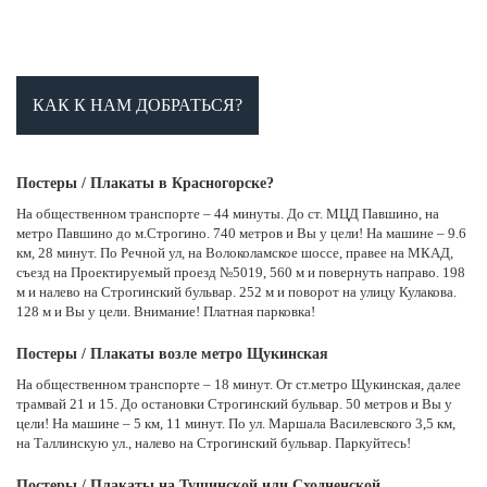
КАК К НАМ ДОБРАТЬСЯ?
Постеры / Плакаты в Красногорске?
На общественном транспорте – 44 минуты. До ст. МЦД Павшино, на
метро Павшино до м.Строгино. 740 метров и Вы у цели! На машине – 9.6
км, 28 минут. По Речной ул, на Волоколамское шоссе, правее на МКАД,
съезд на Проектируемый проезд №5019, 560 м и повернуть направо. 198
м и налево на Строгинский бульвар. 252 м и поворот на улицу Кулакова.
128 м и Вы у цели. Внимание! Платная парковка!
Постеры / Плакаты возле метро Щукинская
На общественном транспорте – 18 минут. От ст.метро Щукинская, далее
трамвай 21 и 15. До остановки Строгинский бульвар. 50 метров и Вы у
цели! На машине – 5 км, 11 минут. По ул. Маршала Василевского 3,5 км,
на Таллинскую ул., налево на Строгинский бульвар. Паркуйтесь!
Постеры / Плакаты на Тушинской или Сходненской