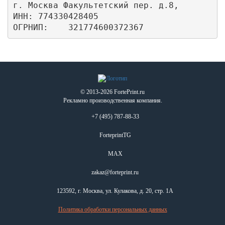
г. Москва Факультетский пер. д.8,

ИНН: 774330428405

ОГРНИП:    321774600372367
© 2013-2026 FortePrint.ru
Рекламно производственная компания.
+7 (495) 787-88-33
ForteprintTG
MAX
zakaz@forteprint.ru
123592, г. Москва, ул. Кулакова, д. 20, стр. 1А
Политика обработки персональных данных