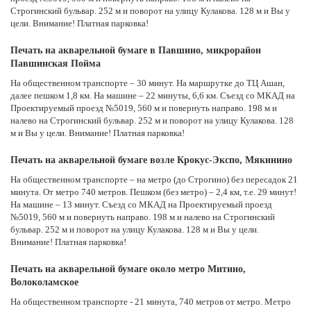
Строгинский бульвар. 252 м и поворот на улицу Кулакова. 128 м и Вы у
цели. Внимание! Платная парковка!
Печать на акварельной бумаге в Павшино, микрорайон
Павшинская Пойма
На общественном транспорте – 30 минут. На маршрутке до ТЦ Ашан,
далее пешком 1,8 км. На машине – 22 минуты, 6,6 км. Съезд со МКАД на
Проектируемый проезд №5019, 560 м и повернуть направо. 198 м и
налево на Строгинский бульвар. 252 м и поворот на улицу Кулакова. 128
м и Вы у цели. Внимание! Платная парковка!
Печать на акварельной бумаге возле Крокус-Экспо, Мякинино
На общественном транспорте – на метро (до Строгино) без пересадок 21
минута. От метро 740 метров. Пешком (без метро) – 2,4 км, т.е. 29 минут!
На машине – 13 минут. Съезд со МКАД на Проектируемый проезд
№5019, 560 м и повернуть направо. 198 м и налево на Строгинский
бульвар. 252 м и поворот на улицу Кулакова. 128 м и Вы у цели.
Внимание! Платная парковка!
Печать на акварельной бумаге около метро Митино,
Волоколамское
На общественном транспорте - 21 минута, 740 метров от метро. Метро