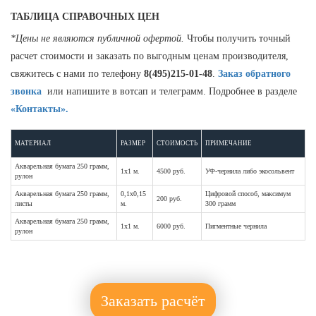
ТАБЛИЦА СПРАВОЧНЫХ ЦЕН
*Цены не являются публичной офертой.
Чтобы получить точный
расчет стоимости и заказать по выгодным ценам производителя,
свяжитесь с нами по телефону
8(495)215-01-48
.
Заказ обратного
звонка
или напишите в вотсап и телеграмм. Подробнее в разделе
«Контакты».
МАТЕРИАЛ
РАЗМЕР
СТОИМОСТЬ
ПРИМЕЧАНИЕ
Акварельная бумага 250 грамм,
1х1 м.
4500 руб.
УФ-чернила либо экосольвент
рулон
Акварельная бумага 250 грамм,
0,1х0,15
Цифровой способ, максимум
200 руб.
листы
м.
300 грамм
Акварельная бумага 250 грамм,
1х1 м.
6000 руб.
Пигментные чернила
рулон
Заказать расчёт