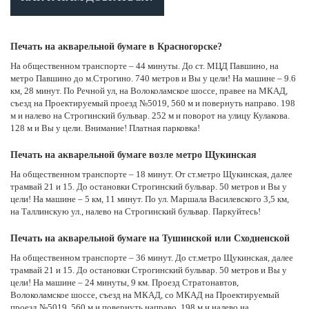
Печать на акварельной бумаге в Красногорске?
На общественном транспорте – 44 минуты. До ст. МЦД Павшино, на
метро Павшино до м.Строгино. 740 метров и Вы у цели! На машине – 9.6
км, 28 минут. По Речной ул, на Волоколамское шоссе, правее на МКАД,
съезд на Проектируемый проезд №5019, 560 м и повернуть направо. 198
м и налево на Строгинский бульвар. 252 м и поворот на улицу Кулакова.
128 м и Вы у цели. Внимание! Платная парковка!
Печать на акварельной бумаге возле метро Щукинская
На общественном транспорте – 18 минут. От ст.метро Щукинская, далее
трамвай 21 и 15. До остановки Строгинский бульвар. 50 метров и Вы у
цели! На машине – 5 км, 11 минут. По ул. Маршала Василевского 3,5 км,
на Таллинскую ул., налево на Строгинский бульвар. Паркуйтесь!
Печать на акварельной бумаге на Тушинской или Сходненской
На общественном транспорте – 36 минут. До ст.метро Щукинская, далее
трамвай 21 и 15. До остановки Строгинский бульвар. 50 метров и Вы у
цели! На машине – 24 минуты, 9 км. Проезд Стратонавтов,
Волоколамское шоссе, съезд на МКАД, со МКАД на Проектируемый
проезд №5019, 560 м и повернуть направо. 198 м и налево на