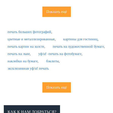
Показать ещё
печать больших фотографий
цветные и металлизированные
картины для гостиниц
печать картин на холсте
печать на художественной бумаге
печать на льне
уф/uf -печать на фотобумаге
наклейки на бумаге
бэклиты
эксклюзивная уф/uf печать
Показать ещё
КАК К НАМ ДОБРАТЬСЯ?