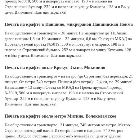
проезд №5019, 560 м и повернуть направо. 198 м и налево на
Строгинский бульвар. 252 м и поворот на улицу Кулакова. 128 м и Вы у
цели. Внимание! Платная парковка!
Печать на крафте в Павшино, микрорайон Павшинская Пойма
На общественном транспорте – 30 минут. На маршрутке до ТЦ Ашан,
далее пешком 1,8 км. На машине – 22 минуты, 6,6 км. Съезд со МКАД на
Проектируемый проезд №5019, 560 м и повернуть направо. 198 м и
налево на Строгинский бульвар. 252 м и поворот на улицу Кулакова. 128
м и Вы у цели. Внимание! Платная парковка!
Печать на крафте возле Крокус-Экспо, Мякинино
На общественном транспорте – на метро (до Строгино) без пересадок 21
минута. От метро 740 метров. Пешком (без метро) – 2,4 км, т.е. 29 минут!
На машине – 13 минут. Съезд со МКАД на Проектируемый проезд
№5019, 560 м и повернуть направо. 198 м и налево на Строгинский
бульвар. 252 м и поворот на улицу Кулакова. 128 м и Вы у цели.
Внимание! Платная парковка!
Печать на крафте около метро Митино, Волоколамское
На общественном транспорте - 21 минута, 740 метров от метро. Метро
Строгино, последний вагон. Из метро налево и направо. 740 метров
прямо. Вход со стороны Строгинского бульвара по центру здания.