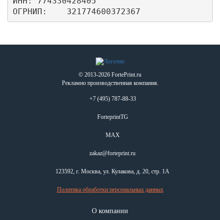
ИНН: 774330428405

ОГРНИП:    321774600372367
© 2013-2026 FortePrint.ru
Рекламно производственная компания.
+7 (495) 787-88-33
ForteprintTG
MAX
zakaz@forteprint.ru
123592, г. Москва, ул. Кулакова, д. 20, стр. 1А
Политика обработки персональных данных
О компании