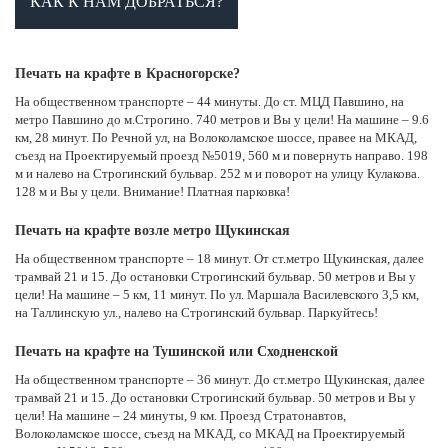
КАК К НАМ ДОБРАТЬСЯ?
Печать на крафте в Красногорске?
На общественном транспорте – 44 минуты. До ст. МЦД Павшино, на
метро Павшино до м.Строгино. 740 метров и Вы у цели! На машине – 9.6
км, 28 минут. По Речной ул, на Волоколамское шоссе, правее на МКАД,
съезд на Проектируемый проезд №5019, 560 м и повернуть направо. 198
м и налево на Строгинский бульвар. 252 м и поворот на улицу Кулакова.
128 м и Вы у цели. Внимание! Платная парковка!
Печать на крафте возле метро Щукинская
На общественном транспорте – 18 минут. От ст.метро Щукинская, далее
трамвай 21 и 15. До остановки Строгинский бульвар. 50 метров и Вы у
цели! На машине – 5 км, 11 минут. По ул. Маршала Василевского 3,5 км,
на Таллинскую ул., налево на Строгинский бульвар. Паркуйтесь!
Печать на крафте на Тушинской или Сходненской
На общественном транспорте – 36 минут. До ст.метро Щукинская, далее
трамвай 21 и 15. До остановки Строгинский бульвар. 50 метров и Вы у
цели! На машине – 24 минуты, 9 км. Проезд Стратонавтов,
Волоколамское шоссе, съезд на МКАД, со МКАД на Проектируемый