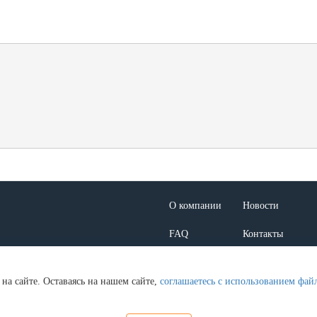
О компании
Новости
FAQ
Контакты
Макеты
Презентации
на сайте. Оставаясь на нашем сайте,
соглашаетесь с использованием фай
л. Кулакова, д. 20, стр. 1А