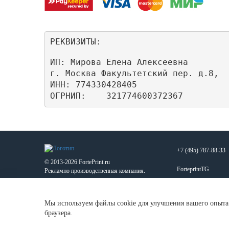
РЕКВИЗИТЫ:
ИП: Мирова Елена Алексеевна

г. Москва Факультетский пер. д.8,

ИНН: 774330428405

ОГРНИП:    321774600372367
+7 (495) 787-88-33
© 2013-2026 FortePrint.ru
ForteprintTG
Рекламно производственная компания.
MAX
Мы используем файлы cookie для улучшения вашего опыта 
zakaz@forteprint.ru
браузера.
123592, г. Москва, у