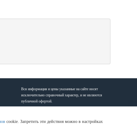
Вся информация и цены указанные на сайте носят
исключительно справочный характер, и не являются
публичной офертой.
Вам будет удобно заказать продукцию прямо у нас в
лов
cookie. Запретить эти действия можно в настройках
офисе, если Вы находитесь в таких районах Строгино,
Митино, Волоколамская, Мякинино, Крокус-Экспо,