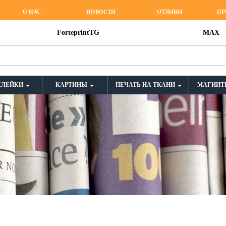
О НАС
НОВОСТИ
ОТЗЫВЫ
ПР
ForteprintTG
MAX
КЛЕЙКИ
КАРТИНЫ
ПЕЧАТЬ НА ТКАНИ
МАГНИТ