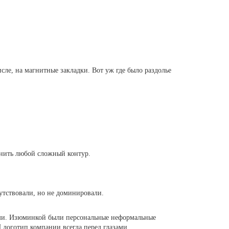
сле, на магнитные закладки. Вот уж где было раздолье
нить любой сложный контур.
утствовали, но не доминировали.
ами. Изюминкой были персональные неформальные
И логотип компании всегда перед глазами