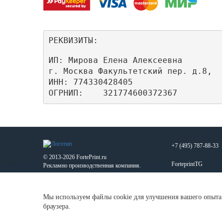
РЕКВИЗИТЫ:
ИП: Мирова Елена Алексеевна

г. Москва Факультетский пер. д.8,

ИНН: 774330428405

ОГРНИП:    321774600372367
+7 (495) 787-88-33
© 2013-2026 FortePrint.ru
ForteprintTG
Рекламно производственная компания.
MAX
Мы используем файлы cookie для улучшения вашего опыта 
zakaz@forteprint.ru
браузера.
123592, г. Москва, у