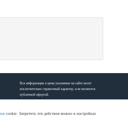
Вся информация и цены указанные на сайте носят
исключительно справочный характер, и не являются
публичной офертой.
Вам будет удобно заказать продукцию прямо у нас в
лов
cookie. Запретить эти действия можно в настройках
офисе, если Вы находитесь в таких районах Строгино,
Митино, Волоколамская, Мякинино, Крокус-Экспо,