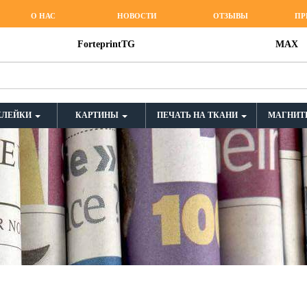
О НАС
НОВОСТИ
ОТЗЫВЫ
ПР
ForteprintTG
MAX
КЛЕЙКИ
КАРТИНЫ
ПЕЧАТЬ НА ТКАНИ
МАГНИТ