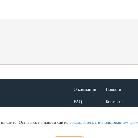
О компании
Новости
FAQ
Контакты
Макеты
Презентации
на сайте. Оставаясь на нашем сайте,
соглашаетесь с использованием фай
л. Кулакова, д. 20, стр. 1А