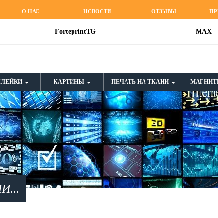
О НАС
НОВОСТИ
ОТЗЫВЫ
ПР
ForteprintTG
MAX
КЛЕЙКИ
КАРТИНЫ
ПЕЧАТЬ НА ТКАНИ
МАГНИТ
...