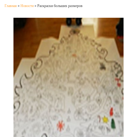
Главная
»
Новости
»
Раскраски больших размеров