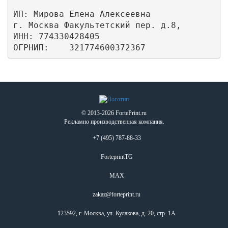
ИП: Мирова Елена Алексеевна

г. Москва Факультетский пер. д.8,

ИНН: 774330428405

ОГРНИП:    321774600372367
© 2013-2026 FortePrint.ru
Рекламно производственная компания.
+7 (495) 787-88-33
ForteprintTG
MAX
zakaz@forteprint.ru
123592, г. Москва, ул. Кулакова, д. 20, стр. 1А