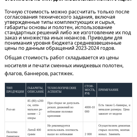
Точную стоимость можно рассчитать только после
согласования технического задания, включая
утвержденные типы комплектующих и сырья,
габариты основы и полотен, использование
стандартных решений либо же изготовление их под
заказ и множества иных нюансов. Приводим для
понимания уровня бюджета средневзвешенные
цены по данным обращений 2023-2024 годов.
Общая стоимость работ складывается из цены
носителя и печати сменных имиджевых полотен,
флагов, баннеров, растяжек.
СТОИ-
ТИП
ГАБАРИТЫ,
ТЕХНОЛОГИЧЕСКИЕ
МОСТЬ,
ПРИМЕЧАНИЕ
ПРОДУКЦИИ
ОПИСАНИЕ
АСПЕКТЫ
РУБ
85 (80) х200
При сборке не допускать
см, опти-
Есть также L-баннеры, и
резких движений во
4000-10
Рол-ап
мальное ре-
меньшие размеры. Цена
избежание поломки
000
шение – 2
зависит от модели
крепления
опоры
Не рекомендуется
Осуществляем демонтаж
Литой 400
использовать плотность
старых полотен, монтаж
Полотно
грамм
выше во избежание
2 000
новых. Заменить
баннерное