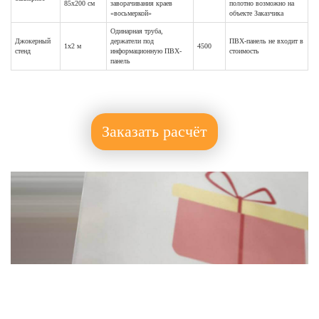
85х200 см
заворачивания краев
полотно возможно на
«восьмеркой»
объекте Заказчика
Одинарная труба,
Джокерный
держатели под
ПВХ-панель не входит в
1х2 м
4500
стенд
информационную ПВХ-
стоимость
панель
Заказать расчёт