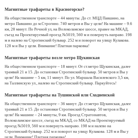
Магнитные трафареты в Красногорске?
На общественном транспорте – 44 минуты. До ст. МЦД Павшино, на
метро Павшино до м.Строгино. 740 метров и Вы у цели! На машине – 9.6
км, 28 минут. По Речной ул, на Волоколамское шоссе, правее на МКАД,
съезд на Проектируемый проезд №5019, 560 м и повернуть направо. 198
м и налево на Строгинский бульвар. 252 м и поворот на улицу Кулакова.
128 м и Вы у цели. Внимание! Платная парковка!
Магнитные трафареты возле метро Щукинская
На общественном транспорте – 18 минут. От ст.метро Щукинская, далее
трамвай 21 и 15. До остановки Строгинский бульвар. 50 метров и Вы у
цели! На машине – 5 км, 11 минут. По ул. Маршала Василевского 3,5 км,
на Таллинскую ул., налево на Строгинский бульвар. Паркуйтесь!
Магнитные трафареты на Тушинской или Сходненской
На общественном транспорте – 36 минут. До ст.метро Щукинская, далее
трамвай 21 и 15. До остановки Строгинский бульвар. 50 метров и Вы у
цели! На машине – 24 минуты, 9 км. Проезд Стратонавтов,
Волоколамское шоссе, съезд на МКАД, со МКАД на Проектируемый
проезд №5019, 560 м и повернуть направо. 198 м и налево на
Строгинский бульвар. 252 м и поворот на улицу Кулакова. 128 м и Вы у
цели. Внимание! Платная парковка!