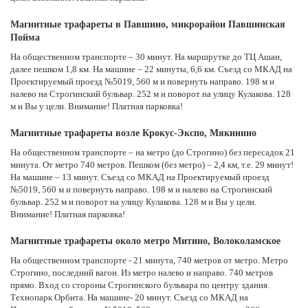
Магнитные трафареты в Павшино, микрорайон Павшинская
Пойма
На общественном транспорте – 30 минут. На маршрутке до ТЦ Ашан,
далее пешком 1,8 км. На машине – 22 минуты, 6,6 км. Съезд со МКАД на
Проектируемый проезд №5019, 560 м и повернуть направо. 198 м и
налево на Строгинский бульвар. 252 м и поворот на улицу Кулакова. 128
м и Вы у цели. Внимание! Платная парковка!
Магнитные трафареты возле Крокус-Экспо, Мякинино
На общественном транспорте – на метро (до Строгино) без пересадок 21
минута. От метро 740 метров. Пешком (без метро) – 2,4 км, т.е. 29 минут!
На машине – 13 минут. Съезд со МКАД на Проектируемый проезд
№5019, 560 м и повернуть направо. 198 м и налево на Строгинский
бульвар. 252 м и поворот на улицу Кулакова. 128 м и Вы у цели.
Внимание! Платная парковка!
Магнитные трафареты около метро Митино, Волоколамское
На общественном транспорте - 21 минута, 740 метров от метро. Метро
Строгино, последний вагон. Из метро налево и направо. 740 метров
прямо. Вход со стороны Строгинского бульвара по центру здания.
Технопарк Орбита. На машине- 20 минут. Съезд со МКАД на