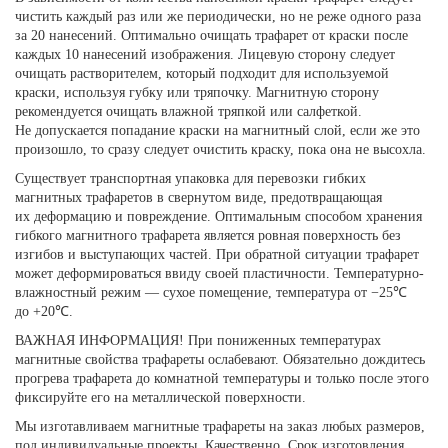
чистить каждый раз или же периодически, но не реже одного раза
за 20 нанесений. Оптимально очищать трафарет от краски после
каждых 10 нанесений изображения. Лицевую сторону следует
очищать растворителем, который подходит для используемой
краски, используя губку или тряпочку. Магнитную сторону
рекомендуется очищать влажной тряпкой или салфеткой.
Не допускается попадание краски на магнитный слой, если же это
произошло, то сразу следует очистить краску, пока она не высохла.
Существует транспортная упаковка для перевозки гибких
магнитных трафаретов в свернутом виде, предотвращающая
их деформацию и повреждение. Оптимальным способом хранения
гибкого магнитного трафарета является ровная поверхность без
изгибов и выступающих частей. При обратной ситуации трафарет
может деформироваться ввиду своей пластичности. Температурно-
влажностный режим — сухое помещение, температура от −25℃
до +20℃.
ВАЖНАЯ ИНФОРМАЦИЯ! При пониженных температурах
магнитные свойства трафареты ослабевают. Обязательно дождитесь
прогрева трафарета до комнатной температуры и только после этого
фиксируйте его на металлической поверхности.
Мы изготавливаем магнитные трафареты на заказ любых размеров,
под индивидуальные проекты. Качественно. Срок изготовления