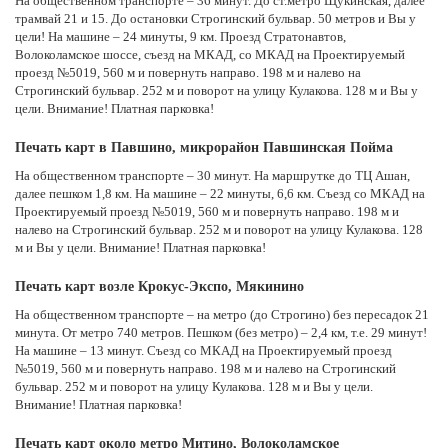
На общественном транспорте – 36 минут. До ст.метро Щукинская, далее
трамвай 21 и 15. До остановки Строгинский бульвар. 50 метров и Вы у
цели! На машине – 24 минуты, 9 км. Проезд Стратонавтов,
Волоколамское шоссе, съезд на МКАД, со МКАД на Проектируемый
проезд №5019, 560 м и повернуть направо. 198 м и налево на
Строгинский бульвар. 252 м и поворот на улицу Кулакова. 128 м и Вы у
цели. Внимание! Платная парковка!
Печать карт в Павшино, микрорайон Павшинская Пойма
На общественном транспорте – 30 минут. На маршрутке до ТЦ Ашан,
далее пешком 1,8 км. На машине – 22 минуты, 6,6 км. Съезд со МКАД на
Проектируемый проезд №5019, 560 м и повернуть направо. 198 м и
налево на Строгинский бульвар. 252 м и поворот на улицу Кулакова. 128
м и Вы у цели. Внимание! Платная парковка!
Печать карт возле Крокус-Экспо, Мякинино
На общественном транспорте – на метро (до Строгино) без пересадок 21
минута. От метро 740 метров. Пешком (без метро) – 2,4 км, т.е. 29 минут!
На машине – 13 минут. Съезд со МКАД на Проектируемый проезд
№5019, 560 м и повернуть направо. 198 м и налево на Строгинский
бульвар. 252 м и поворот на улицу Кулакова. 128 м и Вы у цели.
Внимание! Платная парковка!
Печать карт около метро Митино, Волоколамское