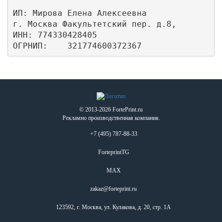
ИП: Мирова Елена Алексеевна

г. Москва Факультетский пер. д.8,

ИНН: 774330428405

ОГРНИП:    321774600372367
© 2013-2026 FortePrint.ru
Рекламно производственная компания.
+7 (495) 787-88-33
ForteprintTG
MAX
zakaz@forteprint.ru
123592, г. Москва, ул. Кулакова, д. 20, стр. 1А