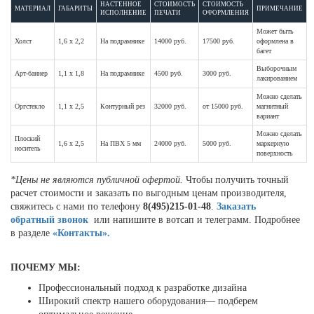
НАСТЕННОЕ
СТОИМОСТЬ
СТОИМОСТЬ
МАТЕРИАЛ
ГАБАРИТЫ
ПРИМЕЧАНИЕ
ИСПОЛНЕНИЕ
ПЕЧАТИ
ОФОРМЛЕНИЯ
Может быть
Холст
1,6 х 2,2
На подрамнике
14000 руб.
17500 руб.
оформлена в
багет
Выборочным
Арт-баннер
1,1 х 1,8
На подрамнике
4500 руб.
3000 руб.
лакированием
Можно сделать
Оргстекло
1,1 х 2,5
Контурный рез
32000 руб.
от 15000 руб.
магнитный
вариант
Можно сделать
Плоский
1,6 х 2,5
На ПВХ 5 мм
24000 руб.
5000 руб.
маркерную
носитель
поверхность
*Цены не являются публичной офертой.
Чтобы получить точный
расчет стоимости и заказать по выгодным ценам производителя,
свяжитесь с нами по телефону
8(495)215-01-48
.
Заказать
обратный звонок
или напишите в вотсап и телеграмм. Подробнее
в разделе
«Контакты».
ПОЧЕМУ МЫ:
Профессиональный подход к разработке дизайна
Широкий спектр нашего оборудования— подберем