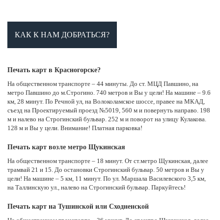
КАК К НАМ ДОБРАТЬСЯ?
Печать карт в Красногорске?
На общественном транспорте – 44 минуты. До ст. МЦД Павшино, на
метро Павшино до м.Строгино. 740 метров и Вы у цели! На машине – 9.6
км, 28 минут. По Речной ул, на Волоколамское шоссе, правее на МКАД,
съезд на Проектируемый проезд №5019, 560 м и повернуть направо. 198
м и налево на Строгинский бульвар. 252 м и поворот на улицу Кулакова.
128 м и Вы у цели. Внимание! Платная парковка!
Печать карт возле метро Щукинская
На общественном транспорте – 18 минут. От ст.метро Щукинская, далее
трамвай 21 и 15. До остановки Строгинский бульвар. 50 метров и Вы у
цели! На машине – 5 км, 11 минут. По ул. Маршала Василевского 3,5 км,
на Таллинскую ул., налево на Строгинский бульвар. Паркуйтесь!
Печать карт на Тушинской или Сходненской